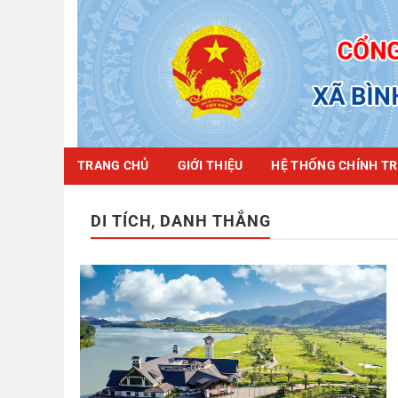
Chuyển
đến
nội
dung
TRANG CHỦ
GIỚI THIỆU
HỆ THỐNG CHÍNH TR
DI TÍCH, DANH THẮNG