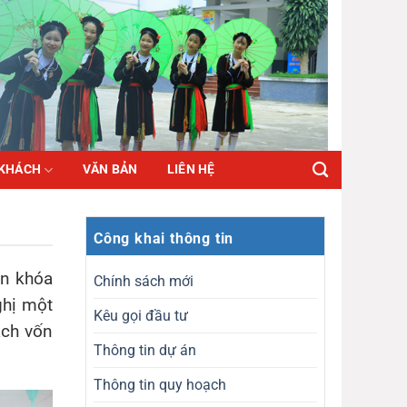
 KHÁCH
VĂN BẢN
LIÊN HỆ
Công khai thông tin
ền khóa
Chính sách mới
ghị một
Kêu gọi đầu tư
ạch vốn
Thông tin dự án
Thông tin quy hoạch