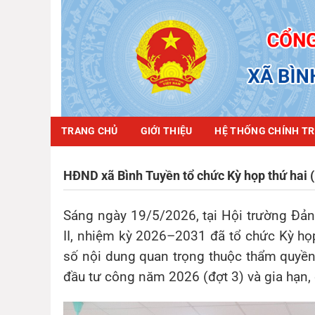
Chuyển
đến
nội
dung
TRANG CHỦ
GIỚI THIỆU
HỆ THỐNG CHÍNH TR
HĐND xã Bình Tuyền tổ chức Kỳ họp thứ hai 
Sáng ngày 19/5/2026, tại Hội trường Đả
II, nhiệm kỳ 2026–2031 đã tổ chức Kỳ họ
số nội dung quan trọng thuộc thẩm quyền
đầu tư công năm 2026 (đợt 3) và gia hạn, đ