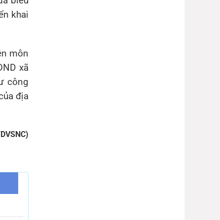
đã biểu
ển khai
yên môn
HĐND xã
tư công
của địa
TDVSNC)