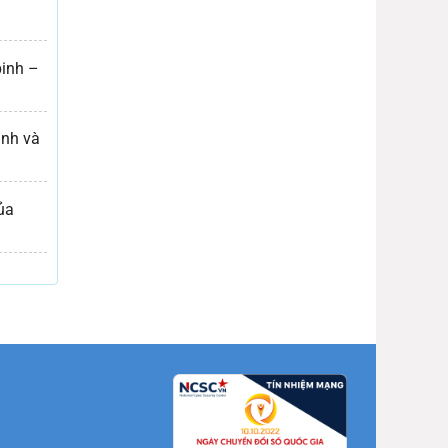
binh –
ình và
ủa