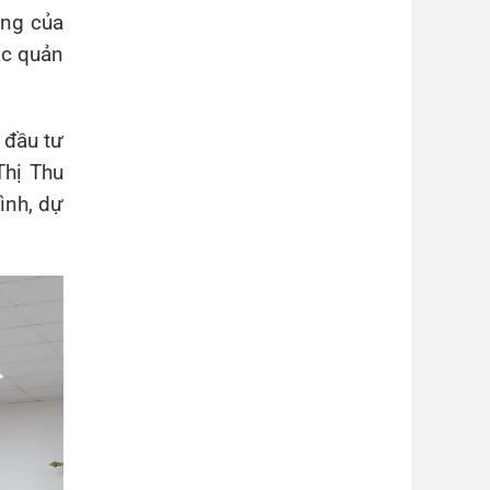
ọng của
ác quản
 đầu tư
hị Thu
ình, dự