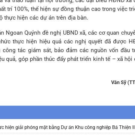
ra và thảo luận tại hội trường, các đại biểu HĐND xã 
ất trí 100%, thể hiện sự đồng thuận cao trong việc tri
 thực hiện các dự án trên địa bàn.
ăn Ngoan Quýnh
đề nghị UBND xã, các cơ quan chu
 chức thực hiện hiệu quả các nghị quyết đã được 
ng công tác giám sát, bảo đảm các nguồn vốn đầu 
 quả, góp phần thúc đẩy phát triển kinh tế – xã hội 
Văn Sỹ (T
c hiện giải phóng mặt bằng Dự án Khu công nghiệp Bá Thiện II