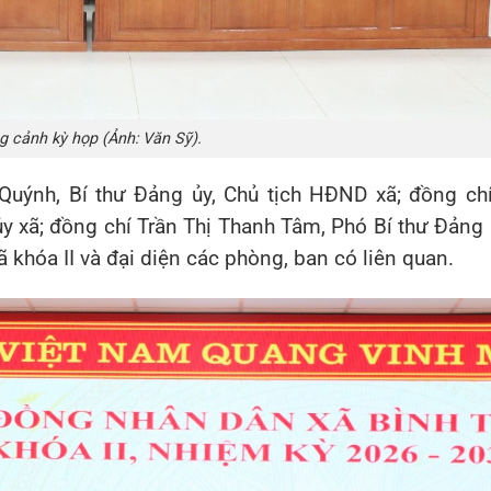
 cảnh kỳ họp (Ảnh: Văn Sỹ).
Quýnh
, Bí thư Đảng ủy, Chủ tịch HĐND xã; đồng ch
ủy xã; đồng chí
Trần Thị Thanh Tâm
, Phó Bí thư Đảng 
 khóa II và đại diện các phòng, ban có liên quan.