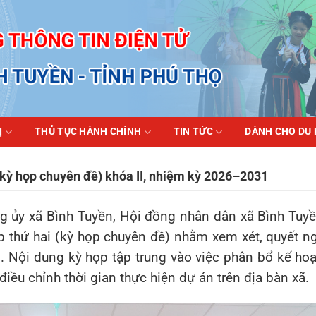
Ị
THỦ TỤC HÀNH CHÍNH
TIN TỨC
DÀNH CHO DU
(kỳ họp chuyên đề) khóa II, nhiệm kỳ 2026–2031
ng ủy xã
Bình Tuyền
, Hội đồng nhân dân xã Bình Tuy
p thứ hai (kỳ họp chuyên đề) nhằm xem xét, quyết n
. Nội dung kỳ họp tập trung vào việc phân bổ kế ho
iều chỉnh thời gian thực hiện dự án trên địa bàn xã.