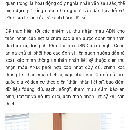
quan trọng, là hoạt động có ý nghĩa nhân văn sâu sắc, thể
hiện đạo lý “Uống nước nhớ nguồn” của dân tộc đối với
công lao to lớn của các anh hùng liệt sĩ.
Để thực hiện tốt các nhiệm vụ thu nhận mẫu ADN cho
thân nhân của liệt sĩ chưa xác định được danh tính trên
địa bàn xã, đồng chí Phó Chủ tịch UBND xã đề nghị: Công
an xã chủ trì, phối hợp các đơn vị liên quan hướng dẫn rà
soát, xác minh thông tin thân nhân liệt sỹ thuộc diện thu
nhận mẫu AND; phối hợp cập nhật đầy đủ, chính xác
thông tin thân nhân liệt sĩ; cập nhật vào Cơ sở dữ liệu
quốc gia về dân cư theo diện “thân nhân liệt sĩ”, bảo đảm
dữ liệu “đúng, đủ, sạch, sống”, tham mưu đảm bảo an
ninh, trật tự và hỗ trợ đưa, đón thân nhân liệt sỹ khi cần
thiết.