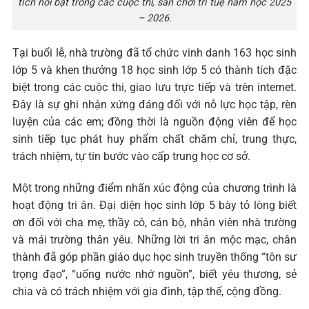
tích nổi bật trong các cuộc thi, sân chơi trí tuệ năm học 2025
– 2026.
Tại buổi lễ, nhà trường đã tổ chức vinh danh 163 học sinh
lớp 5 và khen thưởng 18 học sinh lớp 5 có thành tích đặc
biệt trong các cuộc thi, giao lưu trực tiếp và trên internet.
Đây là sự ghi nhận xứng đáng đối với nỗ lực học tập, rèn
luyện của các em; đồng thời là nguồn động viên để học
sinh tiếp tục phát huy phẩm chất chăm chỉ, trung thực,
trách nhiệm, tự tin bước vào cấp trung học cơ sở.
Một trong những điểm nhấn xúc động của chương trình là
hoạt động tri ân. Đại diện học sinh lớp 5 bày tỏ lòng biết
ơn đối với cha mẹ, thầy cô, cán bộ, nhân viên nhà trường
và mái trường thân yêu. Những lời tri ân mộc mạc, chân
thành đã góp phần giáo dục học sinh truyền thống “tôn sư
trọng đạo”, “uống nước nhớ nguồn”, biết yêu thương, sẻ
chia và có trách nhiệm với gia đình, tập thể, cộng đồng.