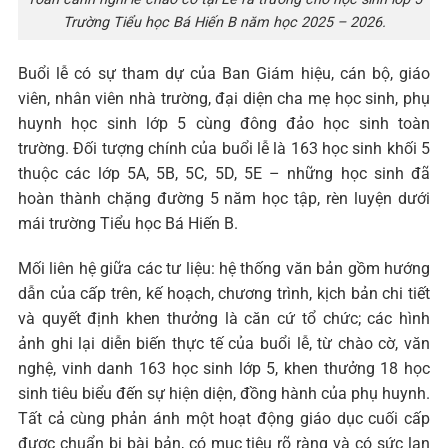
Trường Tiểu học Bá Hiến B năm học 2025 – 2026.
Buổi lễ có sự tham dự của Ban Giám hiệu, cán bộ, giáo
viên, nhân viên nhà trường, đại diện cha mẹ học sinh, phụ
huynh học sinh lớp 5 cùng đông đảo học sinh toàn
trường. Đối tượng chính của buổi lễ là 163 học sinh khối 5
thuộc các lớp 5A, 5B, 5C, 5D, 5E – những học sinh đã
hoàn thành chặng đường 5 năm học tập, rèn luyện dưới
mái trường Tiểu học Bá Hiến B.
Mối liên hệ giữa các tư liệu: hệ thống văn bản gồm hướng
dẫn của cấp trên, kế hoạch, chương trình, kịch bản chi tiết
và quyết định khen thưởng là căn cứ tổ chức; các hình
ảnh ghi lại diễn biến thực tế của buổi lễ, từ chào cờ, văn
nghệ, vinh danh 163 học sinh lớp 5, khen thưởng 18 học
sinh tiêu biểu đến sự hiện diện, đồng hành của phụ huynh.
Tất cả cùng phản ánh một hoạt động giáo dục cuối cấp
được chuẩn bị bài bản, có mục tiêu rõ ràng và có sức lan